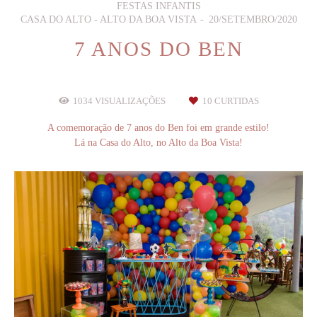
FESTAS INFANTIS
CASA DO ALTO - ALTO DA BOA VISTA
20/SETEMBRO/2020
7 ANOS DO BEN
1034
VISUALIZAÇÕES
10
CURTIDAS
A comemoração de 7 anos do Ben foi em grande estilo!
Lá na Casa do Alto, no Alto da Boa Vista!