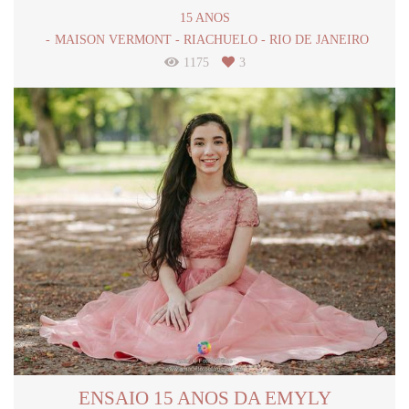
15 ANOS
MAISON VERMONT - RIACHUELO - RIO DE JANEIRO
1175
3
ENSAIO 15 ANOS DA EMYLY