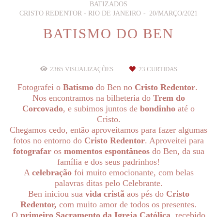
BATIZADOS
CRISTO REDENTOR - RIO DE JANEIRO
20/MARÇO/2021
BATISMO DO BEN
2365
VISUALIZAÇÕES
23
CURTIDAS
Fotografei o
Batismo
do Ben no
Cristo Redentor
.
Nos encontramos na bilheteria do
Trem do
Corcovado
, e subimos juntos de
bondinho
até o
Cristo.
Chegamos cedo, então aproveitamos para fazer algumas
fotos no entorno do
Cristo Redentor
. Aproveitei para
fotografar
os
momentos espontâneos
do Ben, da sua
família e dos seus padrinhos!
A
celebração
foi muito emocionante, com belas
palavras ditas pelo Celebrante.
Ben iniciou sua
vida cristã
aos pés do
Cristo
Redentor,
com muito amor de todos os presentes.
O
primeiro Sacramento da Igreja Católica
, recebido