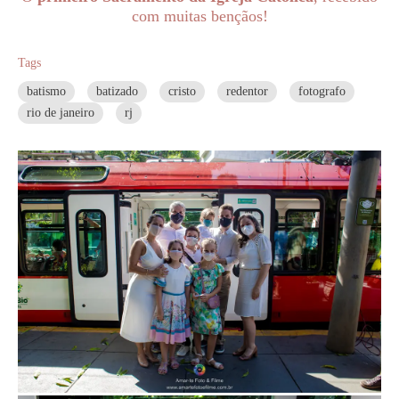
com muitas bençãos!
Tags
batismo
batizado
cristo
redentor
fotografo
rio de janeiro
rj