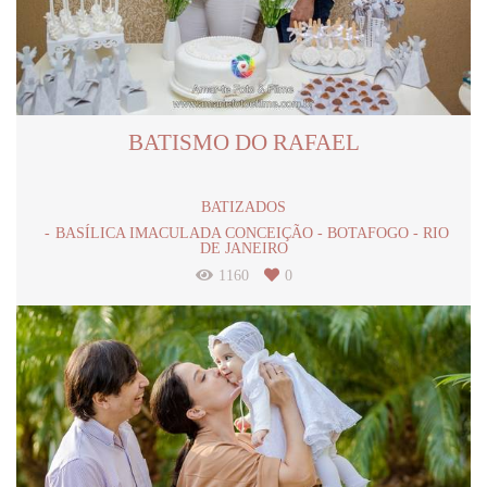
BATISMO DO RAFAEL
BATIZADOS
BASÍLICA IMACULADA CONCEIÇÃO - BOTAFOGO - RIO
DE JANEIRO
1160
0