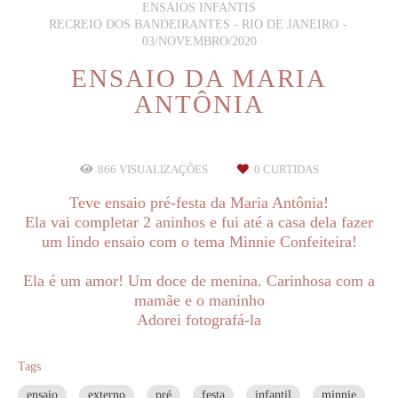
ENSAIOS INFANTIS
RECREIO DOS BANDEIRANTES - RIO DE JANEIRO
03/NOVEMBRO/2020
ENSAIO DA MARIA
ANTÔNIA
866
VISUALIZAÇÕES
0
CURTIDAS
Teve ensaio pré-festa da Maria Antônia!
Ela vai completar 2 aninhos e fui até a casa dela fazer
um lindo ensaio com o tema Minnie Confeiteira!
Ela é um amor! Um doce de menina. Carinhosa com a
mamãe e o maninho
Adorei fotografá-la
Tags
ensaio
externo
pré
festa
infantil
minnie