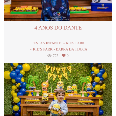
4 ANOS DO DANTE
FESTAS INFANTIS - KIDS PARK
KID'S PARK - BARRA DA TIJUCA
775
0