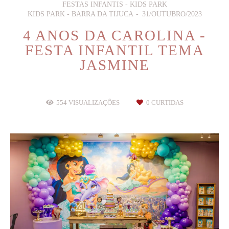
FESTAS INFANTIS - KIDS PARK
KIDS PARK - BARRA DA TIJUCA
31/OUTUBRO/2023
4 ANOS DA CAROLINA -
FESTA INFANTIL TEMA
JASMINE
554
VISUALIZAÇÕES
0
CURTIDAS