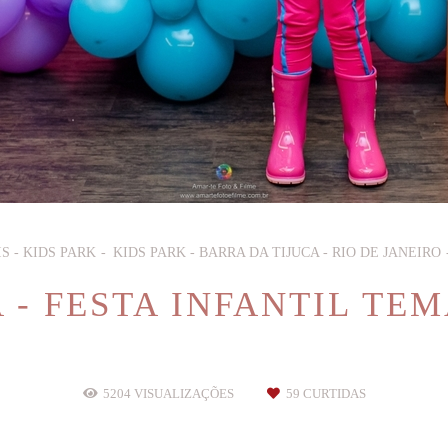
S - KIDS PARK
KIDS PARK - BARRA DA TIJUCA - RIO DE JANEIRO
 - FESTA INFANTIL TE
5204
VISUALIZAÇÕES
59
CURTIDAS