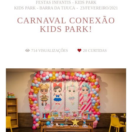
FESTAS INFANTIS - KIDS PARK
KIDS PARK - BARRA DA TIJUCA
23/FEVEREIRO/2021
CARNAVAL CONEXÃO
KIDS PARK!
714
VISUALIZAÇÕES
28
CURTIDAS