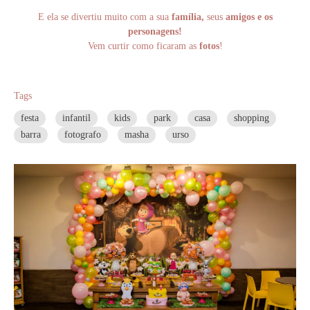
E ela se divertiu muito com a sua
família,
seus
amigos e os
personagens!
Vem curtir como ficaram as
fotos
!
Tags
festa
infantil
kids
park
casa
shopping
barra
fotografo
masha
urso