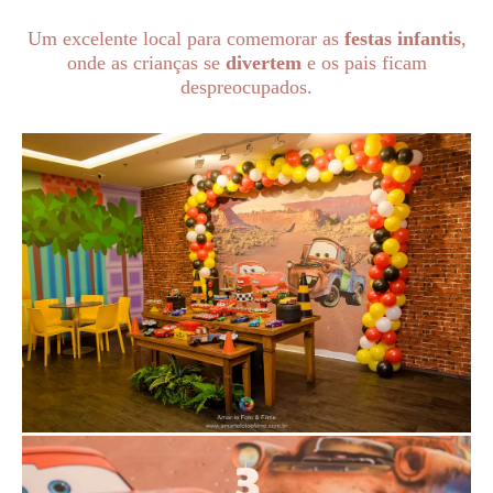
Um excelente local para comemorar as
festas infantis
,
onde as crianças se
divertem
e os pais ficam
despreocupados.