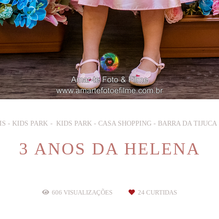
S - KIDS PARK
KIDS PARK - CASA SHOPPING - BARRA DA TIJUCA
3 ANOS DA HELENA
606
VISUALIZAÇÕES
24
CURTIDAS