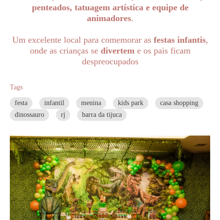
penteados, tatuagem artística e equipe de
animadores
.
Um excelente local para comemorar as
festas infantis
,
onde as crianças se
divertem
e os pais ficam
despreocupados
Tags
festa
infantil
menina
kids park
casa shopping
dinossauro
rj
barra da tijuca