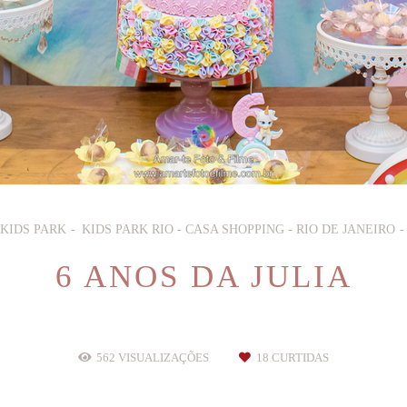
 KIDS PARK
KIDS PARK RIO - CASA SHOPPING - RIO DE JANEIRO
6 ANOS DA JULIA
562
VISUALIZAÇÕES
18
CURTIDAS