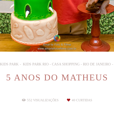
 KIDS PARK
KIDS PARK RIO - CASA SHOPPING - RIO DE JANEIRO
5 ANOS DO MATHEUS
552
VISUALIZAÇÕES
40
CURTIDAS