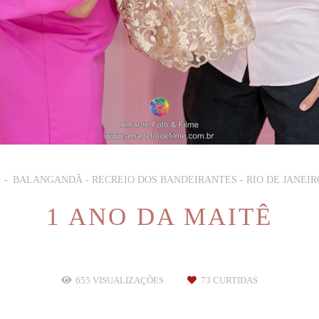
S
BALANGANDÃ - RECREIO DOS BANDEIRANTES - RIO DE JANEIR
1 ANO DA MAITÊ
655
VISUALIZAÇÕES
73
CURTIDAS