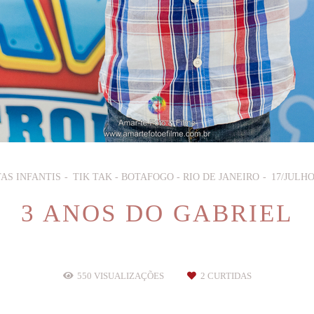
AS INFANTIS
TIK TAK - BOTAFOGO - RIO DE JANEIRO
17/JULHO
3 ANOS DO GABRIEL
550
VISUALIZAÇÕES
2
CURTIDAS