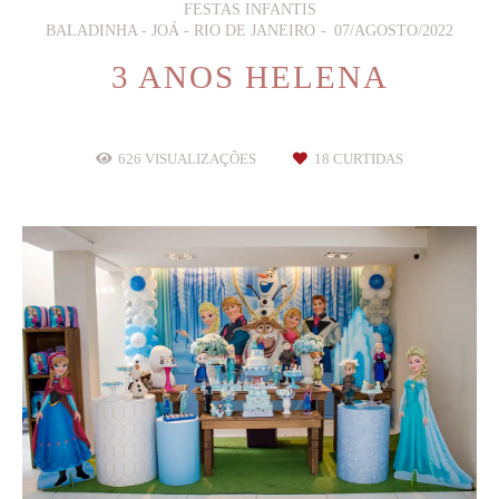
FESTAS INFANTIS
BALADINHA - JOÁ - RIO DE JANEIRO
07/AGOSTO/2022
3 ANOS HELENA
626
VISUALIZAÇÕES
18
CURTIDAS