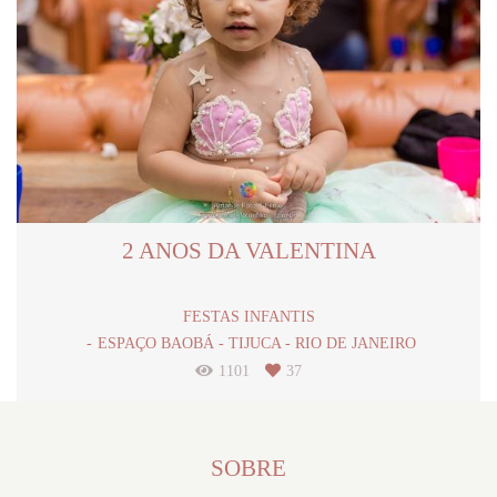
2 ANOS DA VALENTINA
FESTAS INFANTIS
ESPAÇO BAOBÁ - TIJUCA - RIO DE JANEIRO
1101
37
SOBRE