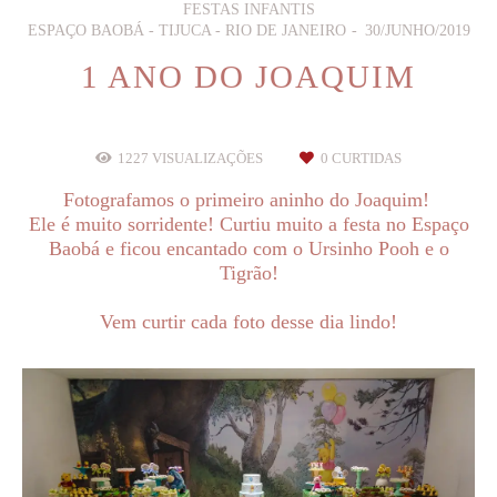
FESTAS INFANTIS
ESPAÇO BAOBÁ - TIJUCA - RIO DE JANEIRO
30/JUNHO/2019
1 ANO DO JOAQUIM
1227
VISUALIZAÇÕES
0
CURTIDAS
Fotografamos o primeiro aninho do Joaquim!
Ele é muito sorridente! Curtiu muito a festa no Espaço
Baobá e ficou encantado com o Ursinho Pooh e o
Tigrão!
Vem curtir cada foto desse dia lindo!