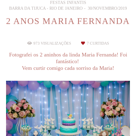
FESTAS INFANTIS
BARRA DA TIJUCA - RIO DE JANEIRO
30/NOVEMBRO/2019
2 ANOS MARIA FERNANDA
973
VISUALIZAÇÕES
7
CURTIDAS
Fotografei os 2 aninhos da linda Maria Fernanda! Foi
fantástico!
Vem curtir comigo cada sorriso da Maria!