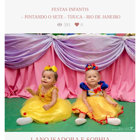
FESTAS INFANTIS
PINTANDO O SETE - TIJUCA - RIO DE JANEIRO
591
0
1 ANO ISADORA E SOPHIA