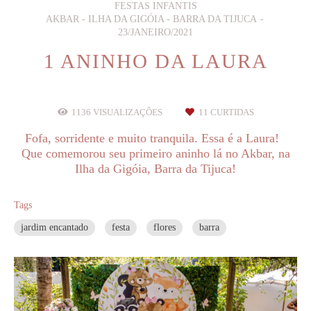
FESTAS INFANTIS
AKBAR - ILHA DA GIGÓIA - BARRA DA TIJUCA
23/JANEIRO/2021
1 ANINHO DA LAURA
1136
VISUALIZAÇÕES
11
CURTIDAS
Fofa, sorridente e muito tranquila. Essa é a Laura!
Que comemorou seu primeiro aninho lá no Akbar, na
Ilha da Gigóia, Barra da Tijuca!
Tags
jardim encantado
festa
flores
barra