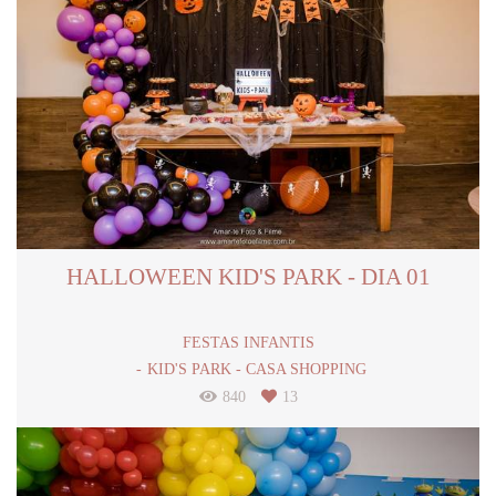
HALLOWEEN KID'S PARK - DIA 01
FESTAS INFANTIS
KID'S PARK - CASA SHOPPING
840
13