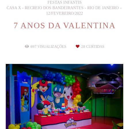
FESTAS INFANTIS
CASA X - RECREIO DOS BANDEIRANTES - RIO DE JANEIRO
12/FEVEREIRO/2022
7 ANOS DA VALENTINA
697
VISUALIZAÇÕES
28
CURTIDAS