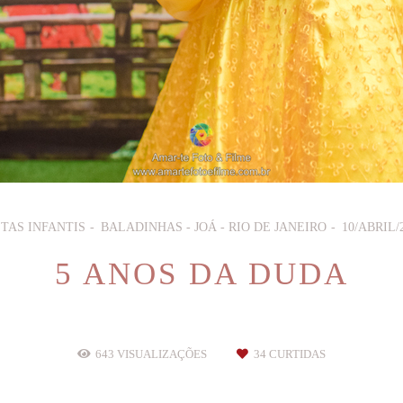
TAS INFANTIS
BALADINHAS - JOÁ - RIO DE JANEIRO
10/ABRIL/
5 ANOS DA DUDA
643
VISUALIZAÇÕES
34
CURTIDAS