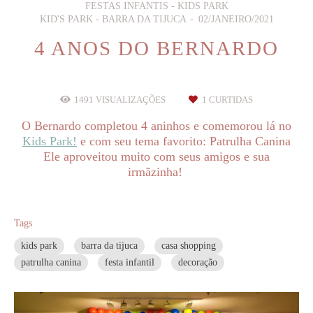
FESTAS INFANTIS - KIDS PARK
KID'S PARK - BARRA DA TIJUCA
02/JANEIRO/2021
4 ANOS DO BERNARDO
1491
VISUALIZAÇÕES
1
CURTIDAS
O Bernardo completou 4 aninhos e comemorou lá no
Kids Park!
e com seu tema favorito: Patrulha Canina
Ele aproveitou muito com seus amigos e sua
irmãzinha!
Tags
kids park
barra da tijuca
casa shopping
patrulha canina
festa infantil
decoração