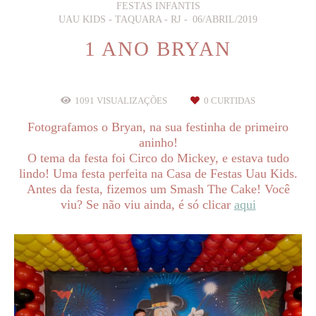
FESTAS INFANTIS
UAU KIDS - TAQUARA - RJ
06/ABRIL/2019
1 ANO BRYAN
1091
VISUALIZAÇÕES
0
CURTIDAS
Fotografamos o Bryan, na sua festinha de primeiro
aninho!
O tema da festa foi Circo do Mickey, e estava tudo
lindo! Uma festa perfeita na Casa de Festas Uau Kids.
Antes da festa, fizemos um Smash The Cake! Você
viu? Se não viu ainda, é só clicar
aqui