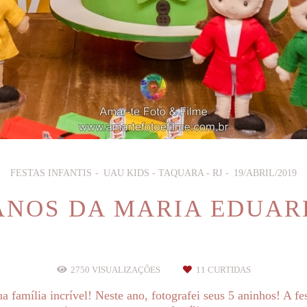
FESTAS INFANTIS
UAU KIDS - TAQUARA - RJ
19/ABRIL/2019
ANOS DA MARIA EDUA
2750
VISUALIZAÇÕES
11
CURTIDAS
 família incrível! Neste ano, fotografei seus 5 aninhos! A f