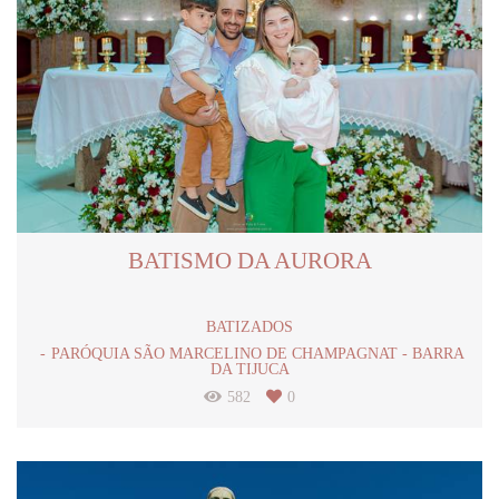
BATISMO DA AURORA
BATIZADOS
PARÓQUIA SÃO MARCELINO DE CHAMPAGNAT - BARRA
DA TIJUCA
582
0