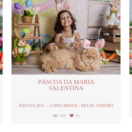
PÁSCOA DA MARIA
VALENTINA
PÁSCOA 2021
COPACABANA - RIO DE JANEIRO
704
13